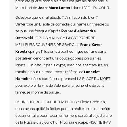
première guerre mondiale ? Ne s’est jamais demandé la
Mata Hari de
Jean-Marc Lanteri
dans L’OEIL DU JOUR.
Qu’est-ce que le mal absolu ? L’imitation du bien ?
S’interroge un Diable de comédie qui hante un théâtre où
se joue une fresque d’après l’oeuvre
d’Alexandre
Ostrovski
LE PLUS MALIN S’Y LAISSE PRENDRE.
MEILLEURS SOUVENIRS DE GRADO de
Franz Xaver
Kroetz
épingle l’illusion du bonheur figée sur une carte
postale en dénonçant une douce oppression par les
loisirs… Un détour par l’Egypte, avec nos spectateurs, en
minibus pour un road- movie théâtral de
Lancelot
Hamelin
où les comédiens prennent LA PLACE DU MORT
pour explorer la ville de Valence à la recherche de cette
fameuse momie disparue…
En UNE HEURE ET DIX-HUIT MINUTES d’Elena Gremina,
nous avons quitté la fiction pour la réalité brute du théâtre
documentaire pour raconter l’univers carcéral et judiciaire
de la Russie d’aujourd’hui. Prochaine étape, PISCINE (PAS